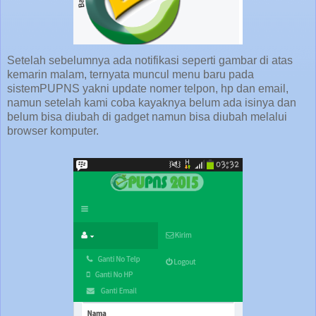
Setelah sebelumnya ada notifikasi seperti gambar di atas
kemarin malam, ternyata muncul menu baru pada
sistemPUPNS yakni update nomer telpon, hp dan email,
namun setelah kami coba kayaknya belum ada isinya dan
belum bisa diubah di gadget namun bisa diubah melalui
browser komputer.