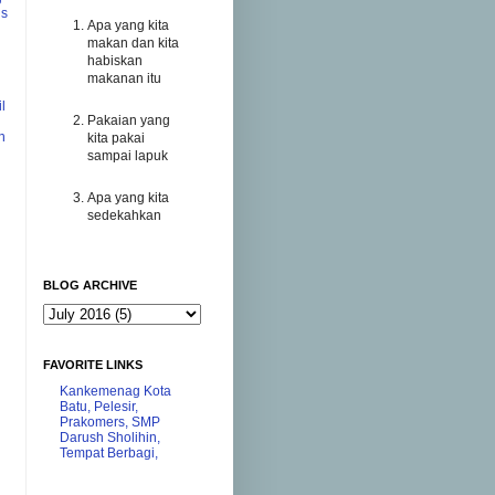
us
Apa yang kita
makan dan kita
habiskan
makanan itu
l
Pakaian yang
h
kita pakai
sampai lapuk
Apa yang kita
sedekahkan
BLOG ARCHIVE
FAVORITE LINKS
Kankemenag Kota
Batu,
Pelesir,
Prakomers,
SMP
Darush Sholihin,
Tempat Berbagi,