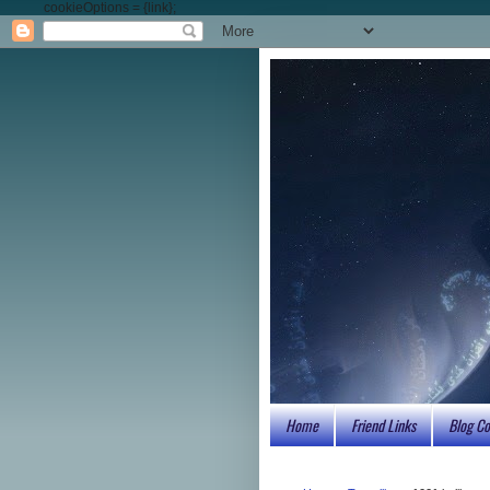
cookieOptions = {link};
Home
Friend Links
Blog Co