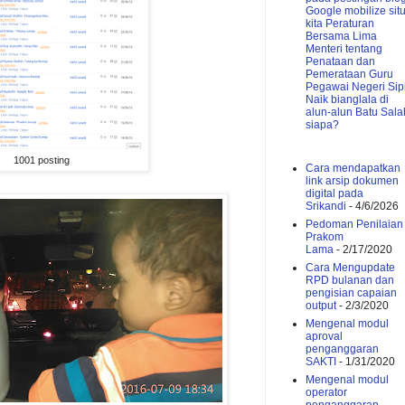
Google mobilize sit
kita
Peraturan
Bersama Lima
Menteri tentang
Penataan dan
Pemerataan Guru
Pegawai Negeri Sipi
Naik bianglala di
alun-alun Batu
Sala
siapa?
1001 posting
Cara mendapatkan
link arsip dokumen
digital pada
Srikandi
- 4/6/2026
Pedoman Penilaian
Prakom
Lama
- 2/17/2020
Cara Mengupdate
RPD bulanan dan
pengisian capaian
output
- 2/3/2020
Mengenal modul
aproval
penganggaran
SAKTI
- 1/31/2020
Mengenal modul
operator
penganggaran