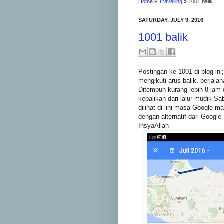
Home
»
Travelling
»
1001 balik
SATURDAY, JULY 9, 2016
1001 balik
Postingan ke 1001 di blog ini
mengikuti arus balik, perjala
Ditempuh kurang lebih 8 jam
kebalikan dari jalur mudik S
dilihat di lini masa Google ma
dengan alternatif dari Goog
InsyaAllah