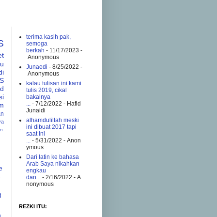
terima kasih pak,
S
semoga
berkah
- 11/17/2023
-
et
Anonymous
tu
Junaedi
- 8/25/2022
-
di
Anonymous
S
kalau tulisan ini kami
ad
tulis 2019, cikal
si
bakalnya
...
- 7/12/2022
- Hafid
am
Junaidi
an
alhamdulillah meski
va
ini dibuat 2017 tapi
an
saat ini
...
- 5/31/2022
- Anon
ymous
Dari latin ke bahasa
Arab Saya nikahkan
e
engkau
a
dan...
- 2/16/2022
- A
nonymous
d
REZKI ITU:
g