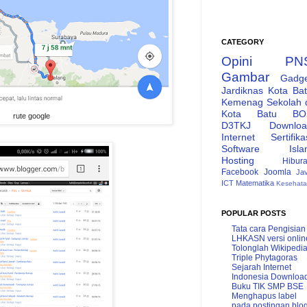
CATEGORY
Opini
PN
Gambar
Gadg
Jardiknas
Kota Ba
Kemenag
Sekolah 
Kota Batu
BO
rute google
D3TKJ
Downlo
Internet
Sertifika
Software
Isl
Hosting
Hibur
Facebook
Joomla
Ja
ICT
Matematika
Kesehat
POPULAR POSTS
Tata cara Pengisian
LHKASN versi onlin
Tolonglah Wikipedi
Triple Phytagoras
Sejarah Internet
Indonesia
Downloa
Buku TIK SMP BSE
Menghapus label
pada postingan blo