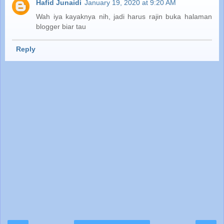
Hafid Junaidi
January 19, 2020 at 9:20 AM
Wah iya kayaknya nih, jadi harus rajin buka halaman
blogger biar tau
Reply