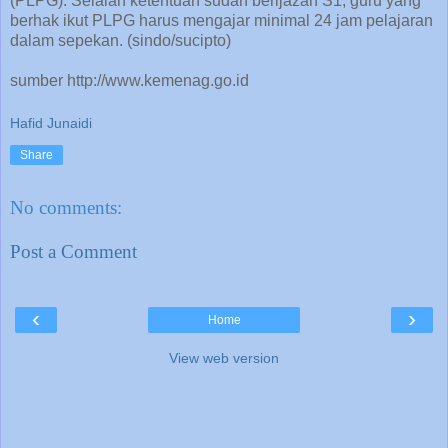
(PLPG). Selaian ketentuan sudah berijazah S1, guru yang
berhak ikut PLPG harus mengajar minimal 24 jam pelajaran
dalam sepekan. (sindo/sucipto)
sumber http://www.kemenag.go.id
Hafid Junaidi
Share
No comments:
Post a Comment
‹
›
Home
View web version