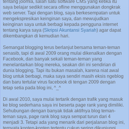
tentang joomla, salah satu software CMS yang ketika itu
saya belajar sedikit secara ofline menggunakan dongkrak
web server. Tapi dengan blog, saya berkesempatan untuk
mengekspresikan keinginan saya, dan mewujudkan
keinginan saya untuk berbagi kepada pengguna internet
tentang karya saya (
Skripsi Akuntansi Syariah
) agar dapat
dikembangkan di kemudian hari.
Semangat blogging terus berlanjut bersama teman-teman
senasib, tapi di awal 2009 orang mulai dikenalkan dengan
Facebook, dan banyak sekali teman-teman yang
menelantarkan blog mereka, seakan diri ini sendirian di
dunia blogging. Tapi itu bukan masalah, karena niat awal
blog untuk berbagi, maka saya sendiri masih eksis ngeblog
dan baru tertular virus facebook di tengan 2009 dengan
tetap setia pada blog ini, ^_^
Di awal 2010, saya mulai tertarik dengan trafik yang masuk
ke blog sederhana saya ini beserta page rank yang dimiliki.
Sehubungan dengan banyak tidak aktifnya blog teman-
teman saya, page rank blog saya sempat turun dari 4
menjadi 3. Tetapi ada yang menarik dari perjalanan blog ini,
ternyata konten-konten tertentu cukup sering dikunjungi