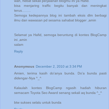
wah, hebat sekali perjalanan blogmu ini ya Hafid.
bisa menjaring traffic begitu banyak dan meningkat
terus.........
Semoga kedepannya blog ini tambah eksis dlm berbagi
ilmu dan wawasan pd sesama sahabat blogger ,amin
Selamat ya Hafid, semoga beruntung di kontes BlogCamp
ini ,amin
salam
Reply
Anonymous
December 2, 2010 at 3:34 PM
Amien, terima kasih do'anya bunda. Do'a bunda pasti
didengar-Nya ^_^
Kalaulah kontes BlogCamp ngasih hadiah hiburan
semacam Toyota Seo Award senang sekali aq bunda ^_^
btw sukses selalu untuk bunda