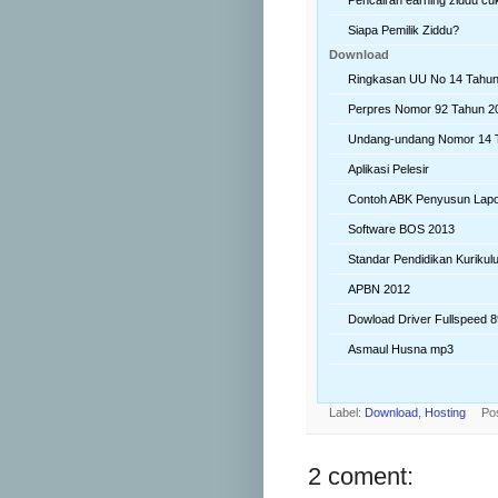
Siapa Pemilik Ziddu?
Download
Ringkasan UU No 14 Tahun
Perpres Nomor 92 Tahun 2
Undang-undang Nomor 14 
Aplikasi Pelesir
Contoh ABK Penyusun Lap
Software BOS 2013
Standar Pendidikan Kuriku
APBN 2012
Dowload Driver Fullspeed 
Asmaul Husna mp3
Label:
Download
,
Hosting
Po
2 coment: