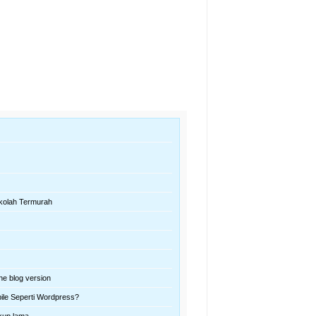
kolah Termurah
ne blog version
ile Seperti Wordpress?
kup lama