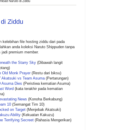
load Naruto di Ziddu
di Ziddu
kelebihan file hosting ziddu dari pada
lahkan anda koleksi Naruto
Shippuden tanpa
s jadi premium member.
eneath the Starry Sky
(Dibawah langit
btang)
n Old Monk Prayer
(Restu dari biksu)
7 Akatsuki vs Team Asuma
(Pertarungan)
9 Asuma Dies
(Peristiwa kematian Asuma)
ast Word
(kata terakhir pada kematian
a)
evastating News
(Konoha Berkabung)
eam 10
(Semangat Tim 10)
ocked on Target
(Menjebak Akatsuki)
kuzu Ability
(Kekuatan Kakuzu)
e Terrifying Secreet
(Rahasia Mengerikan)