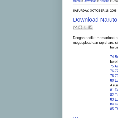
Home
»
Download
»
Hosting
»
Down
SATURDAY, OCTOBER 18, 2008
Download Naruto 
Dengan sedikit memanfaatkan 
megaupload dan rapishare, si
haru
74 B
berbi
75 A
76-7
78-7
80 L
Asum
81 D
82 T
83 L
84 Ka
85 Th