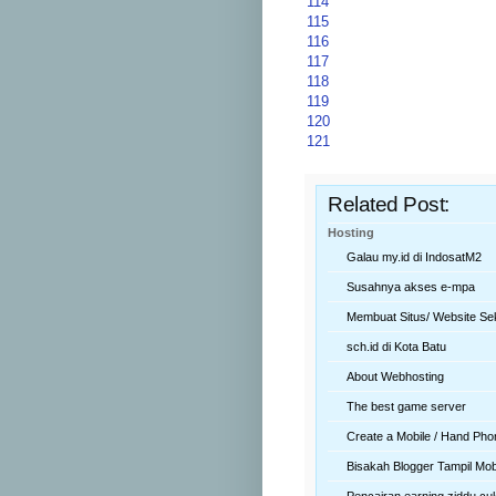
114
115
116
117
118
119
120
121
Related Post:
Hosting
Galau my.id di IndosatM2
Susahnya akses e-mpa
Membuat Situs/ Website Se
sch.id di Kota Batu
About Webhosting
The best game server
Create a Mobile / Hand Pho
Bisakah Blogger Tampil Mob
Pencairan earning ziddu cu