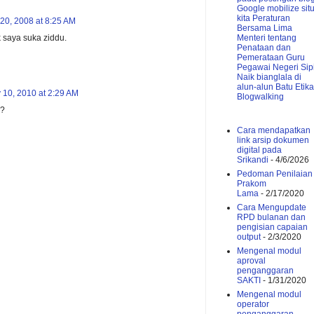
Google mobilize sit
kita
Peraturan
20, 2008 at 8:25 AM
Bersama Lima
 saya suka ziddu.
Menteri tentang
Penataan dan
Pemerataan Guru
Pegawai Negeri Sipi
Naik bianglala di
alun-alun Batu
Etika
 10, 2010 at 2:29 AM
Blogwalking
k?
Cara mendapatkan
link arsip dokumen
digital pada
Srikandi
- 4/6/2026
Pedoman Penilaian
Prakom
Lama
- 2/17/2020
Cara Mengupdate
RPD bulanan dan
pengisian capaian
output
- 2/3/2020
Mengenal modul
aproval
penganggaran
SAKTI
- 1/31/2020
Mengenal modul
operator
penganggaran