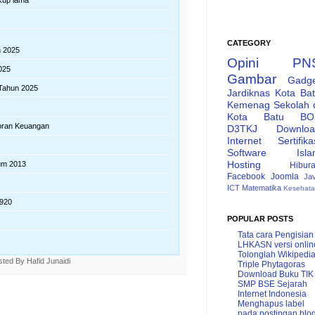
CATEGORY
 2025
Opini
PN
025
Gambar
Gadg
Tahun 2025
Jardiknas
Kota Ba
Kemenag
Sekolah 
Kota Batu
BO
oran Keuangan
D3TKJ
Downlo
Internet
Sertifika
Software
Isl
Hosting
lum 2013
Hibur
Facebook
Joomla
Ja
ICT
Matematika
Kesehat
8920
POPULAR POSTS
Tata cara Pengisian
LHKASN versi onlin
Tolonglah Wikipedi
sted By
Hafid Junaidi
Triple Phytagoras
Download Buku TIK
SMP BSE
Sejarah
Internet Indonesia
Menghapus label
pada postingan blo