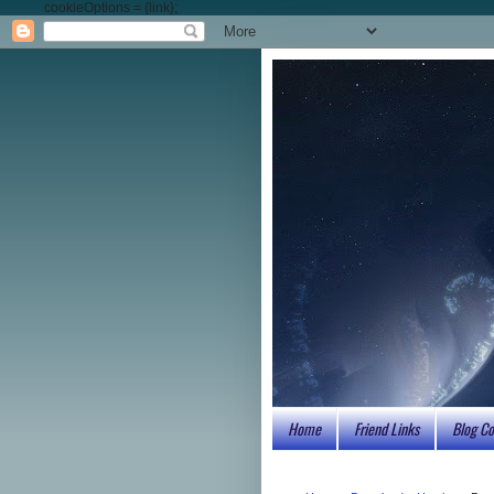
cookieOptions = {link};
Home
Friend Links
Blog Co