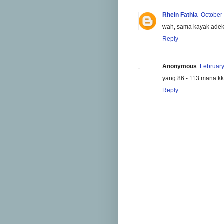
Rhein Fathia
October 
wah, sama kayak adek
Reply
Anonymous
February
yang 86 - 113 mana k
Reply