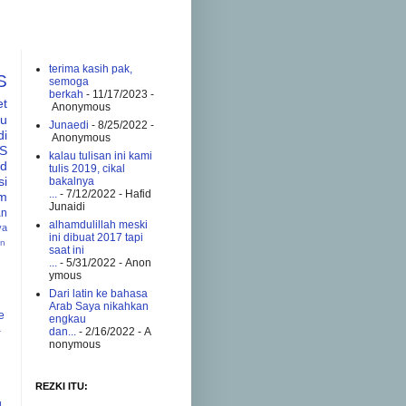
terima kasih pak,
S
semoga
berkah
- 11/17/2023
-
et
Anonymous
tu
Junaedi
- 8/25/2022
-
di
Anonymous
S
kalau tulisan ini kami
ad
tulis 2019, cikal
si
bakalnya
...
- 7/12/2022
- Hafid
am
Junaidi
an
alhamdulillah meski
va
ini dibuat 2017 tapi
an
saat ini
...
- 5/31/2022
- Anon
ymous
Dari latin ke bahasa
Arab Saya nikahkan
e
engkau
a
dan...
- 2/16/2022
- A
nonymous
REZKI ITU:
g