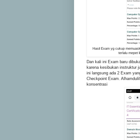
Hasil Exam yg cukup memuaska
terlalu mepet 
Dan kali ini Exam baru dibuka
karena kesibukan instruktur j
ini langsung ada 2 Exam yan
Checkpoint Exam. Alhamdulil
konsentrasi