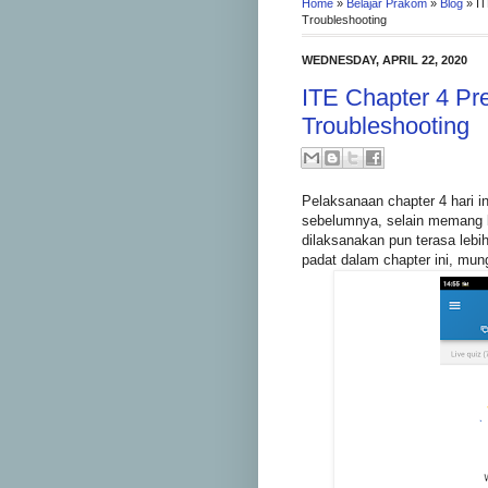
Home
»
Belajar Prakom
»
Blog
»
IT
Troubleshooting
WEDNESDAY, APRIL 22, 2020
ITE Chapter 4 Pr
Troubleshooting
Pelaksanaan chapter 4 hari i
sebelumnya, selain memang 
dilaksanakan pun terasa lebih
padat dalam chapter ini, mu