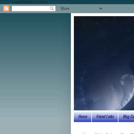
cookieOptions = {link};
Home
Friend Links
Blog Co