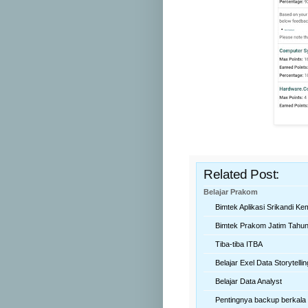
Related Post:
Belajar Prakom
Bimtek Aplikasi Srikandi K
Bimtek Prakom Jatim Tahu
Tiba-tiba ITBA
Belajar Exel Data Storytellin
Belajar Data Analyst
Pentingnya backup berkala