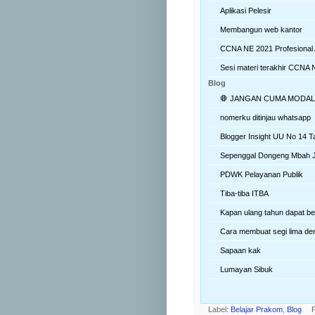
Aplikasi Pelesir
Membangun web kantor
CCNA NE 2021 Profesional
Sesi materi terakhir CCNA
Blog
🛑 JANGAN CUMA MODAL 
nomerku ditinjau whatsapp
Blogger Insight UU No 14 
Sepenggal Dongeng Mbah 
PDWK Pelayanan Publik
Tiba-tiba ITBA
Kapan ulang tahun dapat b
Cara membuat segi lima den
Sapaan kak
Lumayan Sibuk
Label:
Belajar Prakom
,
Blog