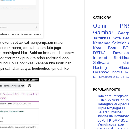
CATEGORY
Opini
PN
Gambar
Gadg
 setelah mengikuti webex event
Jardiknas
Kota Ba
 event setiap kali penyampaian materi,
Kemenag
Sekolah 
Kota Batu
BO
sebelum acara, setelah acara kita juga
D3TKJ
Downlo
s partisipasi kita. Bahkan kemarin di chapter
Internet
Sertifika
 eror meskipun kita telah registrasi dan
Software
Isl
uncul pula notifikasi kenapa kita tidak hari
Hosting
Hibur
 pindah alamat aja, heuheuheu (pindah ke
Facebook
Joomla
Ja
ICT
Matematika
Kesehat
POPULAR POSTS
Tata cara Pengisian
LHKASN versi onlin
Tolonglah Wikipedi
Triple Phytagoras
Sejarah Internet
Indonesia
Downloa
Buku TIK SMP BSE
Menghapus label
pada postingan blo