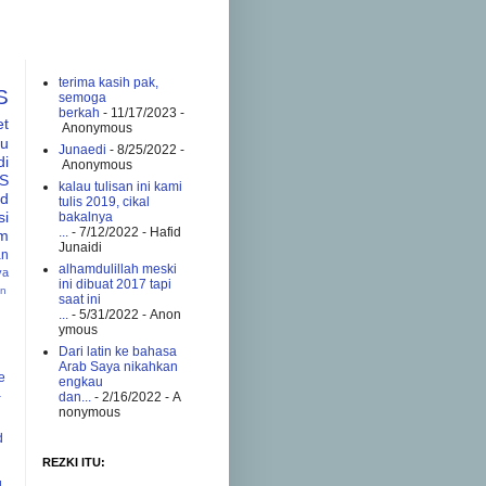
terima kasih pak,
S
semoga
berkah
- 11/17/2023
-
et
Anonymous
tu
Junaedi
- 8/25/2022
-
di
Anonymous
S
kalau tulisan ini kami
ad
tulis 2019, cikal
si
bakalnya
...
- 7/12/2022
- Hafid
am
Junaidi
an
alhamdulillah meski
va
ini dibuat 2017 tapi
an
saat ini
...
- 5/31/2022
- Anon
ymous
Dari latin ke bahasa
Arab Saya nikahkan
e
engkau
a
dan...
- 2/16/2022
- A
nonymous
d
REZKI ITU:
g