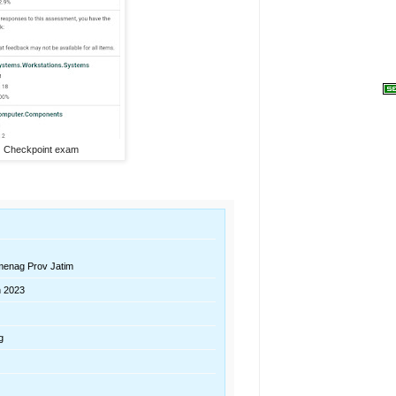
Checkpoint exam
emenag Prov Jatim
n 2023
g