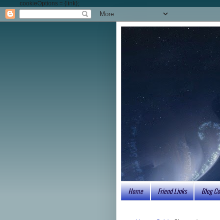
cookieOptions = {link};
Home
Friend Links
Blog Co