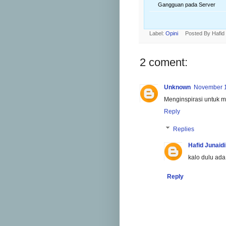
Gangguan pada Server
Label:
Opini
Posted By
Hafid
2 coment:
Unknown
November 1
Menginspirasi untuk mu
Reply
Replies
Hafid Junaidi
kalo dulu ada
Reply