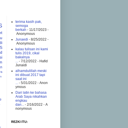
terima kasih pak,
S
semoga
berkah
- 11/17/2023
-
et
Anonymous
tu
Junaedi
- 8/25/2022
-
di
Anonymous
S
kalau tulisan ini kami
ad
tulis 2019, cikal
si
bakalnya
...
- 7/12/2022
- Hafid
am
Junaidi
an
alhamdulillah meski
va
ini dibuat 2017 tapi
an
saat ini
...
- 5/31/2022
- Anon
ymous
Dari latin ke bahasa
Arab Saya nikahkan
e
engkau
a
dan...
- 2/16/2022
- A
nonymous
REZKI ITU:
g