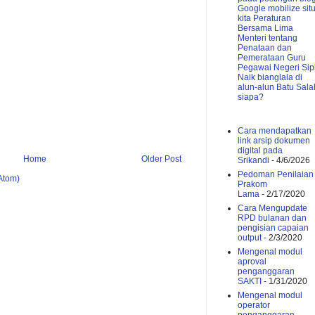
Google mobilize sit
kita
Peraturan
Bersama Lima
Menteri tentang
Penataan dan
Pemerataan Guru
Pegawai Negeri Sipi
Naik bianglala di
alun-alun Batu
Sala
siapa?
Cara mendapatkan
link arsip dokumen
digital pada
Home
Older Post
Srikandi
- 4/6/2026
Pedoman Penilaian
Atom)
Prakom
Lama
- 2/17/2020
Cara Mengupdate
RPD bulanan dan
pengisian capaian
output
- 2/3/2020
Mengenal modul
aproval
penganggaran
SAKTI
- 1/31/2020
Mengenal modul
operator
penganggaran