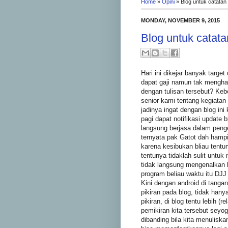
Home
»
Opini
»
Blog untuk catatan
MONDAY, NOVEMBER 9, 2015
Blog untuk catata
Hari ini dikejar banyak target
dapat gaji namun tak menghas
dengan tulisan tersebut? Kebe
senior kami tentang kegiatan
jadinya ingat dengan blog ini
pagi dapat notifikasi update 
langsung berjasa dalam penge
ternyata pak Gatot dah hampi
karena kesibukan bliau tentu
tentunya tidaklah sulit untuk
tidak langsung mengenalkan 
program beliau waktu itu DJ
Kini dengan android di tang
pikiran pada blog, tidak han
pikiran, di blog tentu lebih (
pemikiran kita tersebut seyo
dibanding bila kita menuliska