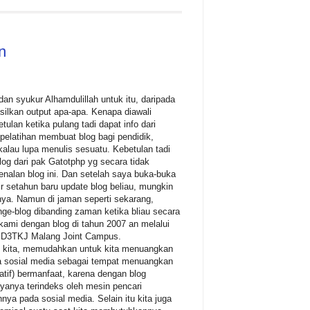
n
 dan syukur Alhamdulillah untuk itu, daripada
ilkan output apa-apa. Kenapa diawali
tulan ketika pulang tadi dapat info dari
 pelatihan membuat blog bagi pendidik,
 kalau lupa menulis sesuatu. Kebetulan tadi
blog dari pak Gatotphp yg secara tidak
nalan blog ini. Dan setelah saya buka-buka
r setahun baru update blog beliau, mungkin
nya. Namun di jaman seperti sekarang,
 nge-blog dibanding zaman ketika bliau secara
kami dengan blog di tahun 2007 an melalui
J D3TKJ Malang Joint Campus.
an kita, memudahkan untuk kita menuangkan
ya sosial media sebagai tempat menuangkan
relatif) bermanfaat, karena dengan blog
gyanya terindeks oleh mesin pencari
nnya pada sosial media. Selain itu kita juga