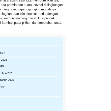
emisal suatu saat kita membutuhkannya,
 ada permintaan suatu inovasi di lingkungan
emang tidak dapat dipungkiri mudahnya
blog lantaran bila disosial media dengan
, namun bila blog tulisan kita pendek
 kembali pada pilihan dan kebutuhan anda,
place
 2025
025
Tahun 2025
Tahun 2025
Jiwo