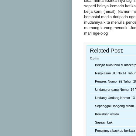
bisa memanfaatkannya lagi s
seperti halnya kemarin ketika
kerja kami (misal). Namun m
bersosial media daripada nge-
mudahnya kita menulis pendek
memang kurang menarik. Jadi
mari nge-blog
Related Post:
Opini
Belajar bikin toko di market
Ringkasan UU No 14 Tahun
Perpres Nomor 92 Tahun 2
Undang-undang Nomor 14 
Undang-Undang Nomor 13 
Sepenggal Dongeng Mbah 
Kenisbian waktu
Sapaan kak
Pentingnya backup berkala