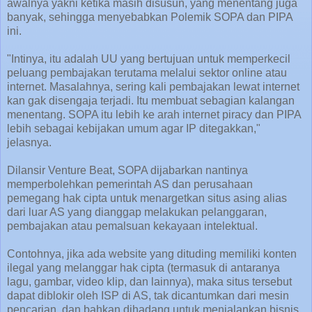
awalnya yakni ketika masih disusun, yang menentang juga
banyak, sehingga menyebabkan Polemik SOPA dan PIPA
ini.
"Intinya, itu adalah UU yang bertujuan untuk memperkecil
peluang pembajakan terutama melalui sektor online atau
internet. Masalahnya, sering kali pembajakan lewat internet
kan gak disengaja terjadi. Itu membuat sebagian kalangan
menentang. SOPA itu lebih ke arah internet piracy dan PIPA
lebih sebagai kebijakan umum agar IP ditegakkan,"
jelasnya.
Dilansir Venture Beat, SOPA dijabarkan nantinya
memperbolehkan pemerintah AS dan perusahaan
pemegang hak cipta untuk menargetkan situs asing alias
dari luar AS yang dianggap melakukan pelanggaran,
pembajakan atau pemalsuan kekayaan intelektual.
Contohnya, jika ada website yang dituding memiliki konten
ilegal yang melanggar hak cipta (termasuk di antaranya
lagu, gambar, video klip, dan lainnya), maka situs tersebut
dapat diblokir oleh ISP di AS, tak dicantumkan dari mesin
pencarian, dan bahkan dihadang untuk menjalankan bisnis