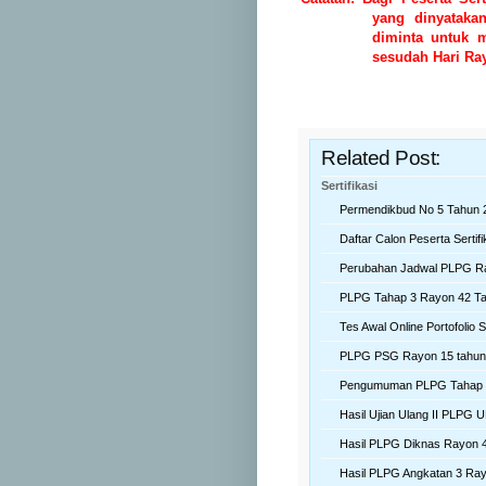
yang dinyatak
diminta untuk 
sesudah Hari Ray
Related Post:
Sertifikasi
Permendikbud No 5 Tahun 
Daftar Calon Peserta Sertif
Perubahan Jadwal PLPG Ra
PLPG Tahap 3 Rayon 42 Ta
Tes Awal Online Portofolio 
PLPG PSG Rayon 15 tahun 
Pengumuman PLPG Tahap 3
Hasil Ujian Ulang II PLPG 
Hasil PLPG Diknas Rayon 4
Hasil PLPG Angkatan 3 Ra