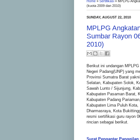
Home
»
Sertifikasi
»
MPLPG Angkat
(kuota 2009 dan 2010)
SUNDAY, AUGUST 22, 2010
MPLPG Angkatan 
Sumbar Rayon 06
2010)
Berikut ini undangan MPLPG 
Negeri Padang(UNP) yang men
Provinsi Sumatra Barat yakn
Selatan, Kabupaten Solok, K
Sawah Lunto / Sijunjung, Ka
Kabupaten Pasaman Barat, 
Kabupaten Padang Pariaman,
Kabupaten Lima Puluh Kota,
Dharmasraya, Kota Bukittingg
resmi sertifikasi guru rayon
rincian sebagai berikut.
Surat Pengantar Panggilan 