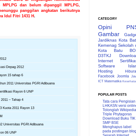
an MPLPG dan belum dipanggil MPLPG,
menunggu panggilan angkatan berikutnya
a Idul Fitri 1431 H
.
CATEGORY
Opini
PN
Gambar
Gadg
Jardiknas
Kota Ba
Kemenag
Sekolah 
Kota Batu
BO
D3TKJ
Downlo
2012
Internet
Sertifika
Software
Isl
ikasi Depag 2012
Hosting
Hibur
yon 15 tahap 6
Facebook
Joomla
Ja
ICT
Matematika
Kesehat
hun 2011 Universitas PGRI Adibuana
Sertifikasi Rayon 6 UNP
POPULAR POSTS
2011 – Tahap 4
Tata cara Pengisian
LHKASN versi onlin
 Kuota 2011 Rayon 13
Tolonglah Wikipedi
Triple Phytagoras
UM
Download Buku TIK
SMP BSE
2 Universitas PGRI Adibuana
Menghapus label
pada postingan blo
yon 06 UNP
Sejarah Internet