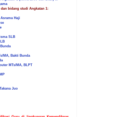
gama
, dan bidang studi Angkatan 1:
 Asrama Haji
use
e
Wisma SLB
SLB
i Bunda
s/MA, Bakti Bunda
da
mputer MTs/MA, BLPT
PMP
 Takana Juo
ifikasi Guru di lingkungan Kemendiknas