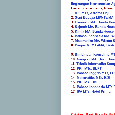
lingkungan Kementerian A
Berikut daftar nama, lokasi
1.
IPS MTs, Asrama Haji
2.
Seni Budaya MI/MTs/MA,
3.
Ekonomi MA, Bunda Ho
4.
Sejarah MA, Bunda Hous
5.
Kimia MA, Bunda House
6.
Bahasa Indonesia MA, 
7.
Matematika MA, Wisma 
8.
Penjas MI/MTs/MA, Bakt
9.
Bimbingan Konseling MT
10.
Geografi MA, Bakti Bun
11.
Teknik Informatika Ko
12.
PKn MTs, BLPT
13.
Bahasa Inggris MTs, L
14.
Matematika MTs, BDI
15.
PKn MA, BDI
16.
Bahasa Indonesia MTs,
17.
IPA MTs, Hotel Prima
Catatan:
Bagi Peserta Sert