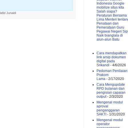
Indonesia
Google
mobilize situs kita
Salah siapa?
afid Junaidi
Peraturan Bersama
Lima Menteri tentan
Penataan dan
Pemerataan Guru
Pegawai Negeri Sipi
Naik bianglala di
alun-alun Batu
Cara mendapatkan
link arsip dokumen
digital pada
Srikandi
- 4/6/2026
Pedoman Penilaian
Prakom
Lama
- 2/17/2020
Cara Mengupdate
RPD bulanan dan
pengisian capaian
output
- 2/3/2020
Mengenal modul
aproval
penganggaran
SAKTI
- 1/31/2020
Mengenal modul
operator
penganggaran