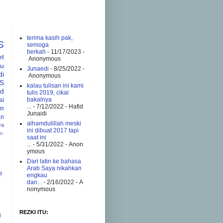
terima kasih pak,
S
semoga
berkah
- 11/17/2023
-
et
Anonymous
tu
Junaedi
- 8/25/2022
-
di
Anonymous
S
kalau tulisan ini kami
ad
tulis 2019, cikal
si
bakalnya
...
- 7/12/2022
- Hafid
am
Junaidi
an
alhamdulillah meski
va
ini dibuat 2017 tapi
an
saat ini
...
- 5/31/2022
- Anon
ymous
Dari latin ke bahasa
Arab Saya nikahkan
e
engkau
a
dan...
- 2/16/2022
- A
nonymous
REZKI ITU:
g