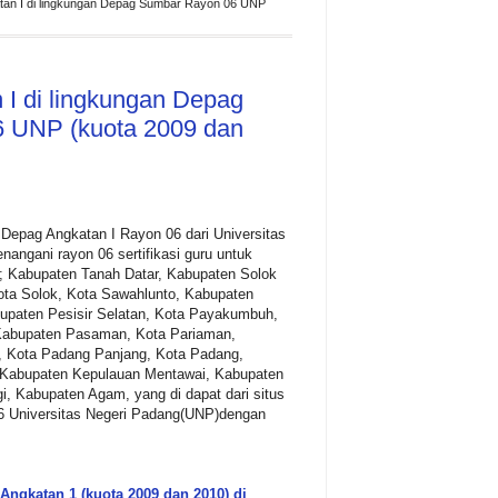
an I di lingkungan Depag Sumbar Rayon 06 UNP
I di lingkungan Depag
 UNP (kuota 2009 dan
Depag Angkatan I Rayon 06 dari Universitas
angani rayon 06 sertifikasi guru untuk
i; Kabupaten Tanah Datar, Kabupaten Solok
ota Solok, Kota Sawahlunto, Kabupaten
bupaten Pesisir Selatan, Kota Payakumbuh,
Kabupaten Pasaman, Kota Pariaman,
 Kota Padang Panjang, Kota Padang,
 Kabupaten Kepulauan Mentawai, Kabupaten
i, Kabupaten Agam, yang di dapat dari situs
 06 Universitas Negeri Padang(UNP)dengan
Angkatan 1 (kuota 2009 dan 2010) di