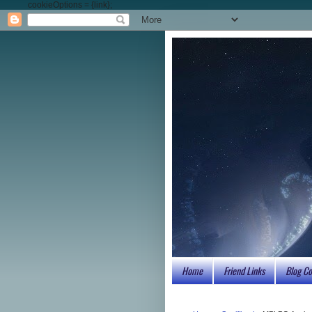
cookieOptions = {link};
Home
Friend Links
Blog Co