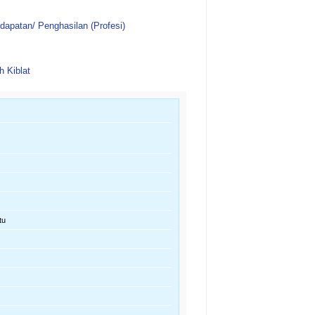
apatan/ Penghasilan (Profesi)
h Kiblat
tu