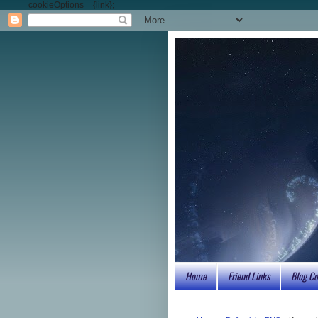
cookieOptions = {link};
Home
Friend Links
Blog Co