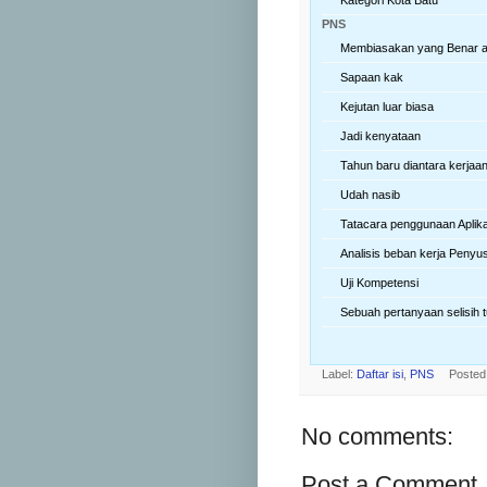
PNS
Membiasakan yang Benar 
Sapaan kak
Kejutan luar biasa
Jadi kenyataan
Tahun baru diantara kerjaa
Udah nasib
Tatacara penggunaan Aplik
Analisis beban kerja Peny
Uji Kompetensi
Sebuah pertanyaan selisih t
Label:
Daftar isi
,
PNS
Posted
No comments:
Post a Comment