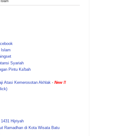
 Islam
acebook
n Islam
ingset
tansi Syariah
ngan Pintu Ka'bah
ji Atasi Kemerosotan Akhlak
-
New !!
ick)
 1431 Hijriyah
t Ramadhan di Kota Wisata Batu
l