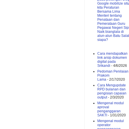
Google mobilize sit
kita
Peraturan
Bersama Lima
Menteri tentang
Penataan dan
Pemerataan Guru
Pegawai Negeri Sipi
Naik bianglala di
alun-alun Batu
Sala
siapa?
Cara mendapatkan
link arsip dokumen
digital pada
Srikandi
- 4/6/2026
Pedoman Penilaian
Prakom
Lama
- 2/17/2020
Cara Mengupdate
RPD bulanan dan
pengisian capaian
output
- 2/3/2020
Mengenal modul
aproval
penganggaran
SAKTI
- 1/31/2020
Mengenal modul
operator
penganggaran