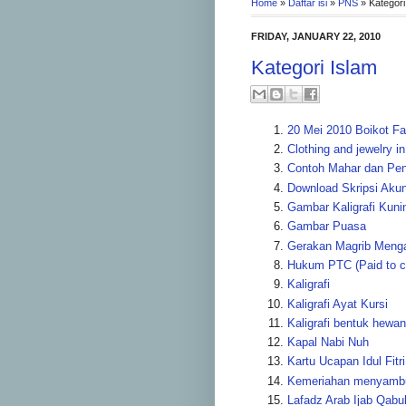
Home
»
Daftar isi
»
PNS
»
Kategori
FRIDAY, JANUARY 22, 2010
Kategori Islam
20 Mei 2010 Boikot F
Clothing and jewelry i
Contoh Mahar dan Pen
Download Skripsi Akun
Gambar Kaligrafi Kuni
Gambar Puasa
Gerakan Magrib Menga
Hukum PTC (Paid to cl
Kaligrafi
Kaligrafi Ayat Kursi
Kaligrafi bentuk hewan
Kapal Nabi Nuh
Kartu Ucapan Idul Fitri
Kemeriahan menyambu
Lafadz Arab Ijab Qabu