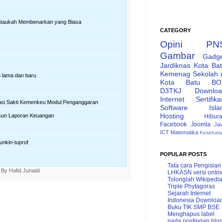
ataukah Membenarkan yang Biasa
CATEGORY
Opini
PN
Gambar
Gadg
Jardiknas
Kota Ba
Kemenag
Sekolah 
n lama dan baru
Kota Batu
BO
D3TKJ
Downlo
Internet
Sertifika
asi Sakti Kemenkeu Modul Penganggaran
Software
Isl
Hosting
usun Laporan Keuangan
Hibur
Facebook
Joomla
Ja
ICT
Matematika
Kesehat
unkin-tuprof
POPULAR POSTS
Tata cara Pengisian
 By
Hafid Junaidi
LHKASN versi onlin
Tolonglah Wikipedi
Triple Phytagoras
Sejarah Internet
Indonesia
Downloa
Buku TIK SMP BSE
Menghapus label
pada postingan blo