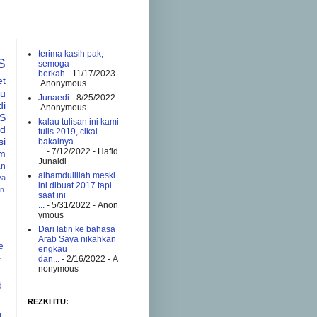
terima kasih pak,
S
semoga
berkah
- 11/17/2023
-
et
Anonymous
tu
Junaedi
- 8/25/2022
-
di
Anonymous
S
kalau tulisan ini kami
ad
tulis 2019, cikal
si
bakalnya
...
- 7/12/2022
- Hafid
am
Junaidi
an
alhamdulillah meski
va
ini dibuat 2017 tapi
an
saat ini
...
- 5/31/2022
- Anon
ymous
Dari latin ke bahasa
Arab Saya nikahkan
e
engkau
a
dan...
- 2/16/2022
- A
nonymous
d
REZKI ITU:
g